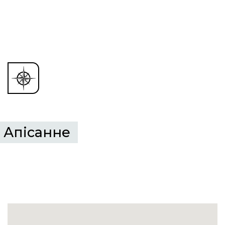
Апісанне