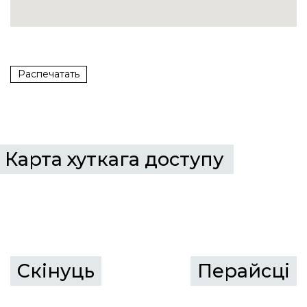
Распечатать
Карта хуткага доступу
Скінуць
Перайсцi