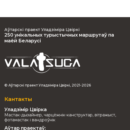
Аўтарскі праект Уладзіміра Цвіркі
250 унікальных турыстычных маршрутаў па
маёй Беларусі
© Аўтарскі праект Уладзіміра Цвіркі, 2021-2026
Кантакты
Уладзімір Цвірка
Мастак-дызайнер, чарцёжнік-канструктар, вітражыст,
фотамастак і вандроўнік
Аўтар праектаў: