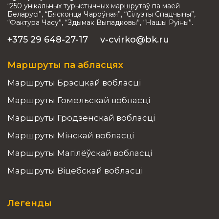
“250 унікальных турыстычных маршрутаў па маей
Беларусі”, “Бясконца Чароўная”, “Сілуэты Спадчыны”,
“Фактура Часу”, “Здымак Выпадковы”, “Нашы Руіны”.
+375 29 648-27-17
v-cvirko@bk.ru
Маршруты па абласцях
Маршруты Брэсцкай вобласці
Маршруты Гомельскай вобласці
Маршруты Гродзенскай вобласці
Маршруты Мінскай вобласці
Маршруты Магілёўскай вобласці
Маршруты Віцебскай вобласці
Легенды