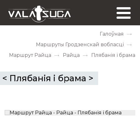
Галоўная
Маршруты Гродзенскай вобласці
Маршрут Райца
Райца
Плябанія і брама
<
Плябанія і брама
>