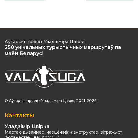
Аўтарскі праект Уладзіміра Цвіркі
250 унікальных турыстычных маршрутаў па
маёй Беларусі
© Аўтарскі праект Уладзіміра Цвіркі, 2021-2026
Кантакты
Уладзімір Цвірка
Мастак-дызайнер, чарцёжнік-канструктар, вітражыст,
фотамастак і вандроўнік