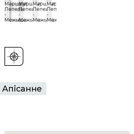
Апісанне