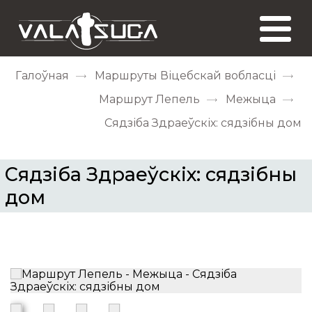
Галоўная
Маршруты Віцебскай вобласці
Маршрут Лепель
Межыца
Сядзіба Здраеўскіх: сядзібны дом
Сядзіба Здраеўскіх: сядзібны
дом