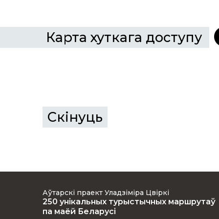
Карта хуткага доступу
Скінуць
Аўтарскі праект Уладзіміра Цвіркі
250 унікальных турыстычных маршрутаў
па маёй Беларусі