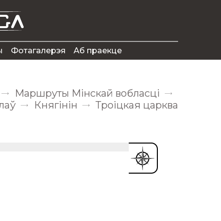
ы
Фотагалерэя
Аб праекце
Маршруты Мінскай вобласці
лаў
Княгінін
Троіцкая царква