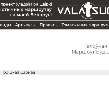
 праект Уладзіміра Цвіркі
рыстычных маршрутаў
па маёй Беларусі
генды
Артыкулы
Праекты
Тэматычныя маршрут
Галоўная
Маршрут Будс