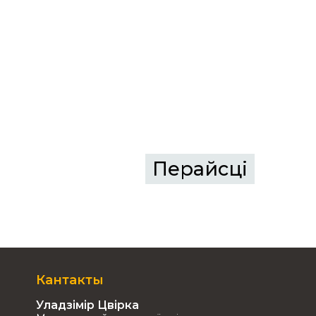
Перайсцi
Кантакты
Уладзімір Цвірка