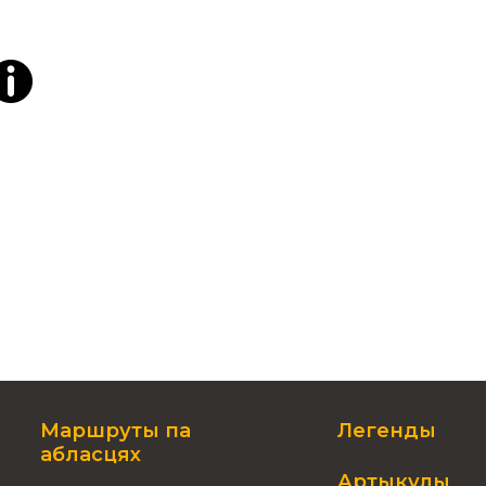
Маршруты па
Легенды
абласцях
Артыкулы