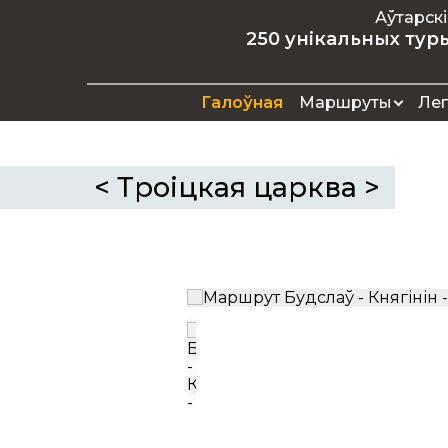
Аўтарскі
250 унікальных ту
Галоўная
Маршруты
Ле
<
Троіцкая царква
>